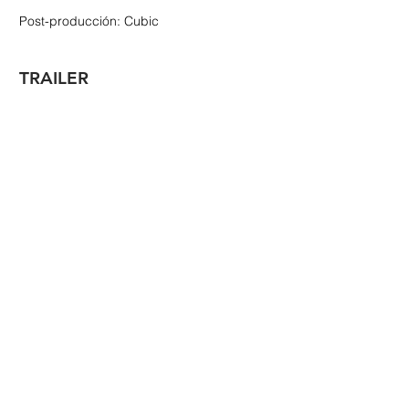
Post-producción: Cubic
TRAILER
FESTIVALS
Festival Internacional de Albania.